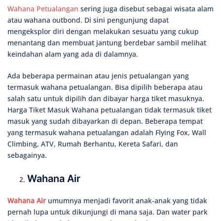
Wahana Petualangan
sering juga disebut sebagai wisata alam
atau wahana outbond. Di sini pengunjung dapat
mengeksplor diri dengan melakukan sesuatu yang cukup
menantang dan membuat jantung berdebar sambil melihat
keindahan alam yang ada di dalamnya.
Ada beberapa permainan atau jenis petualangan yang
termasuk wahana petualangan. Bisa dipilih beberapa atau
salah satu untuk dipilih dan dibayar harga tiket masuknya.
Harga Tiket Masuk Wahana petualangan tidak termasuk tiket
masuk yang sudah dibayarkan di depan. Beberapa tempat
yang termasuk wahana petualangan adalah Flying Fox, Wall
Climbing, ATV, Rumah Berhantu, Kereta Safari, dan
sebagainya.
Wahana Air
Wahana Air
umumnya menjadi favorit anak-anak yang tidak
pernah lupa untuk dikunjungi di mana saja. Dan water park