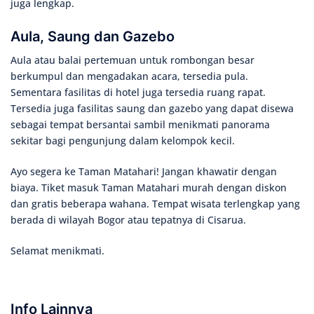
juga lengkap.
Aula, Saung dan Gazebo
Aula atau balai pertemuan untuk rombongan besar
berkumpul dan mengadakan acara, tersedia pula.
Sementara fasilitas di hotel juga tersedia ruang rapat.
Tersedia juga fasilitas saung dan gazebo yang dapat disewa
sebagai tempat bersantai sambil menikmati panorama
sekitar bagi pengunjung dalam kelompok kecil.
Ayo segera ke Taman Matahari! Jangan khawatir dengan
biaya. Tiket masuk Taman Matahari murah dengan diskon
dan gratis beberapa wahana. Tempat wisata terlengkap yang
berada di wilayah Bogor atau tepatnya di Cisarua.
Selamat menikmati.
Info Lainnya