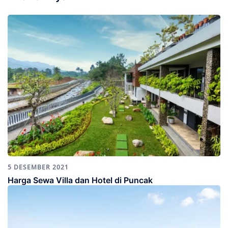
5 DESEMBER 2021
Harga Sewa Villa dan Hotel di Puncak