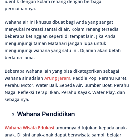
identik dengan kolam renang dengan berbagai
permainannya.
Wahana air ini khusus dbuat bagi Anda yang sangat
menyukai rekreasi santai di air. Kolam renang tersedia
beberapa ketinggian seperti di tempat lain. Jika Anda
mengunjungi taman Matahari jangan lupa untuk
mengunjungi wahana yang satu ini. Dijamin akan betah
berlama-lama.
Beberapa wahana lain yang bisa dikategorikan sebagai
wahana air adalah
Arung Jeram
, Paddle Pop, Perahu Karet,
Perahu Motor, Water Ball, Sepeda Air, Bumber Boat, Perahu
Naga, Refleksi Terapi Ikan, Perahu Kayak, Water Play, dan
sebagainya.
Wahana Pendidikan
Wahana Wisata Edukasi
umumnya ditujukan kepada anak-
anak. Di sini anak-anak dapat berawisata sambil belajar.