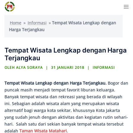
Langsung
Men
ke
togg
isi
Home
»
Informasi
»
Tempat Wisata Lengkap dengan
Harga Terjangkau
Tempat Wisata Lengkap dengan Harga
Terjangkau
OLEH
ALYA SORAYA
31 JANUARI 2018
INFORMASI
Tempat Wisata Lengkap dengan Harga Terjangkau.
Bogor dan
puncak masih menjadi tempat favorit liburan keluarga.
Banyak tempat wisata dan rekreasi yang berada di wilayah
ini. Sebagian adalah wisata alam yang merupakan wisata
alternatif bagi warga kota sekitar, khususnya Kota Jakarta
yang sudah jenuh dengan aktivitas dan kegiatan rutin sehari-
hari. Salah satu dari sekian banyak tempat wisata tersebut
adalah
Taman Wisata Matahari
.