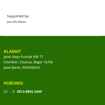
Supported by:
Jasa SEO Bekasi
ALAMAT
Jalan Raya Puncak KM 77
Cilember, Cisarua, Bogor 16750
Jawa Barat, INDONESIA
HUBUNGI
CS : ✆
0813-8892-2449