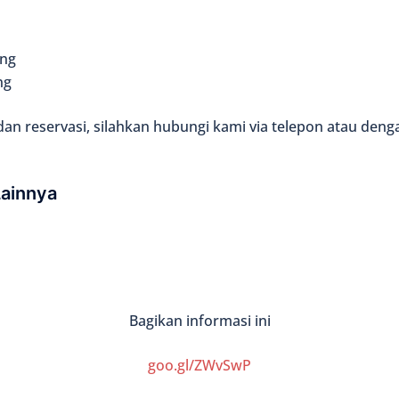
ang
ng
 dan reservasi, silahkan hubungi kami via telepon atau deng
Lainnya
Bagikan informasi ini
goo.gl/ZWvSwP