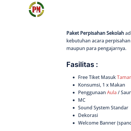
Langsung
ke
isi
Paket Perpisahan Sekolah
ad
kebutuhan acara perpisahan 
maupun para pengajarnya.
Fasilitas :
Free Tiket Masuk
Taman
Konsumsi, 1 x Makan
Penggunaan
Aula
/ Sau
MC
Sound System Standar
Dekorasi
Welcome Banner (span