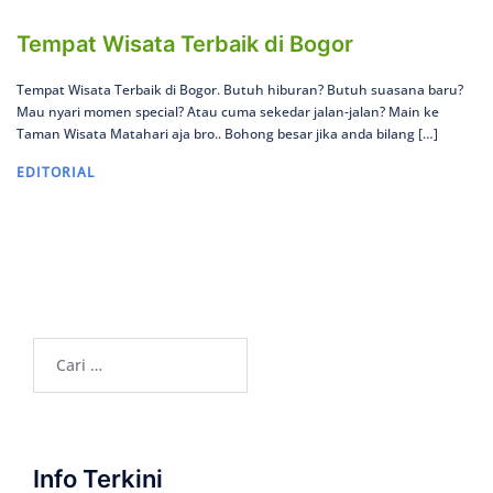
Tempat Wisata Terbaik di Bogor
Tempat Wisata Terbaik di Bogor. Butuh hiburan? Butuh suasana baru?
Mau nyari momen special? Atau cuma sekedar jalan-jalan? Main ke
Taman Wisata Matahari aja bro.. Bohong besar jika anda bilang […]
EDITORIAL
Cari
untuk:
Info Terkini