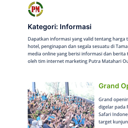
Langsung
ke
isi
Kategori:
Informasi
Dapatkan informasi yang valid tentang harga ti
hotel, penginapan dan segala sesuatu di Tam
media online yang berisi informasi dan berita 
oleh tim internet marketing Putra Matahari 
Grand Op
Grand opening
digelar pada
Safari Indo
target kunju