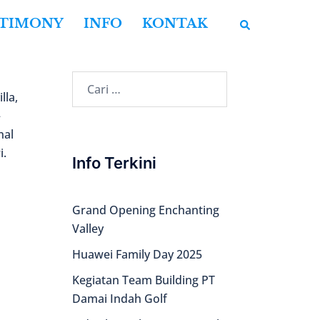
Cari
STIMONY
INFO
KONTAK
Cari
lla,
untuk:
–
nal
i.
Info Terkini
Grand Opening Enchanting
Valley
Huawei Family Day 2025
Kegiatan Team Building PT
Damai Indah Golf