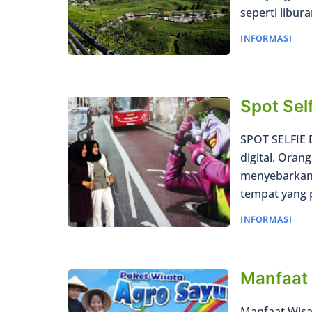
seperti libur
INFORMASI
Spot Sel
SPOT SELFIE
digital. Ora
menyebarkanny
tempat yang p
INFORMASI
Manfaat 
Manfaat Wis