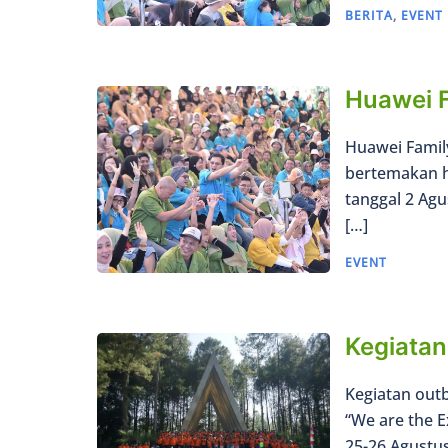
BERITA
,
EVENT
Huawei 
Huawei Famil
bertemakan ha
tanggal 2 Agu
[…]
EVENT
Kegiatan
Kegiatan out
“We are the E
25-26 Agustu