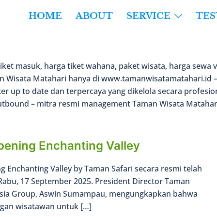
HOME
ABOUT
SERVICE
TE
ket masuk, harga tiket wahana, paket wisata, harga sewa vi
an Wisata Matahari hanya di www.tamanwisatamatahari.id 
ter up to date dan terpercaya yang dikelola secara profesio
Outbound – mitra resmi management Taman Wisata Matahar
ening Enchanting Valley
 Enchanting Valley by Taman Safari secara resmi telah
 Rabu, 17 September 2025. President Director Taman
nesia Group, Aswin Sumampau, mengungkapkan bahwa
ngan wisatawan untuk […]