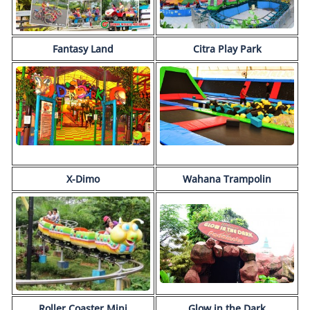
Fantasy Land
Citra Play Park
X-Dimo
Wahana Trampolin
Roller Coaster Mini
Glow in the Dark