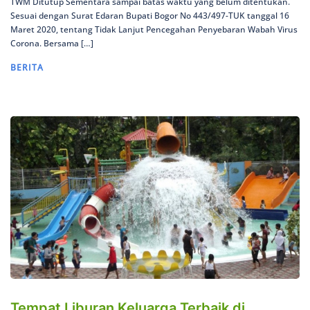
TWM Ditutup Sementara sampai batas waktu yang belum ditentukan.
Sesuai dengan Surat Edaran Bupati Bogor No 443/497-TUK tanggal 16
Maret 2020, tentang Tidak Lanjut Pencegahan Penyebaran Wabah Virus
Corona. Bersama […]
BERITA
Tempat Liburan Keluarga Terbaik di