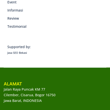
Event
Informasi
Review
Testimonial
Supported by:
Jasa SEO Bekasi
ALAMAT
Jalan Raya Puncak KM 77
Cilember, Cisarua, Bogor 16750
Jawa Barat, INDONESIA