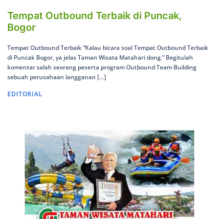
Tempat Outbound Terbaik di Puncak,
Bogor
Tempat Outbound Terbaik “Kalau bicara soal Tempat Outbound Terbaik
di Puncak Bogor, ya jelas Taman Wisata Matahari dong.” Begitulah
komentar salah seorang peserta program Outbound Team Building
sebuah perusahaan langganan […]
EDITORIAL