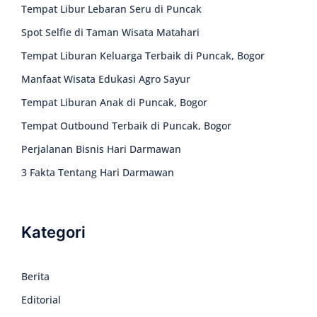
Tempat Libur Lebaran Seru di Puncak
Spot Selfie di Taman Wisata Matahari
Tempat Liburan Keluarga Terbaik di Puncak, Bogor
Manfaat Wisata Edukasi Agro Sayur
Tempat Liburan Anak di Puncak, Bogor
Tempat Outbound Terbaik di Puncak, Bogor
Perjalanan Bisnis Hari Darmawan
3 Fakta Tentang Hari Darmawan
Kategori
Berita
Editorial