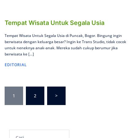
Tempat Wisata Untuk Segala Usia
Tempat Wisata Untuk Segala Usia di Puncak, Bogor. Bingung ingin
berwisata dengan keluarga besar? Ingin ke Trans Studio, tidak cocok
untuk neneknya anak-anak. Mereka sudah cukup berumur jika
berwisata ke […]
EDITORIAL
Paginasi
1
2
>
pos
Cari