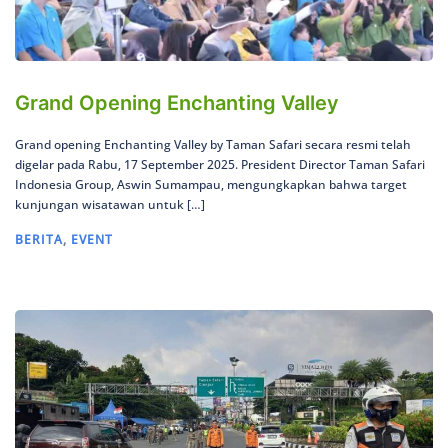
Grand Opening Enchanting Valley
Grand opening Enchanting Valley by Taman Safari secara resmi telah
digelar pada Rabu, 17 September 2025. President Director Taman Safari
Indonesia Group, Aswin Sumampau, mengungkapkan bahwa target
kunjungan wisatawan untuk […]
BERITA
,
EVENT