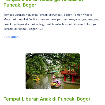
Puncak, Bogor
Tempat Liburan Keluarga Terbaik di Puncak, Bogor. Taman Wisata
Matahari memiliki fasilitas dan wahana permainannya sangat lengkap,
pokoknya layak disebut sebagai salah satu Tempat Liburan Keluarga
Terbaik di Puncak, Bogor” […]
EDITORIAL
Tempat Liburan Anak di Puncak, Bogor