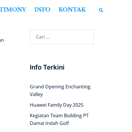
Cari
STIMONY
INFO
KONTAK
Cari
an
untuk:
Info Terkini
Grand Opening Enchanting
Valley
Huawei Family Day 2025
Kegiatan Team Building PT
Damai Indah Golf