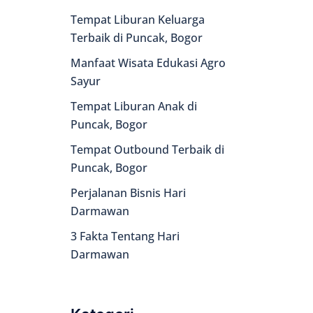
Tempat Liburan Keluarga
Terbaik di Puncak, Bogor
Manfaat Wisata Edukasi Agro
Sayur
Tempat Liburan Anak di
Puncak, Bogor
Tempat Outbound Terbaik di
Puncak, Bogor
Perjalanan Bisnis Hari
Darmawan
3 Fakta Tentang Hari
Darmawan