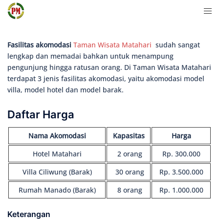
Langsung
Men
ke
togg
isi
Fasilitas akomodasi
Taman Wisata Matahari
sudah sangat
lengkap dan memadai bahkan untuk menampung
pengunjung hingga ratusan orang. Di Taman Wisata Matahari
terdapat 3 jenis fasilitas akomodasi, yaitu akomodasi model
villa, model hotel dan model barak.
Daftar Harga
Nama Akomodasi
Kapasitas
Harga
Hotel Matahari
2 orang
Rp. 300.000
Villa Ciliwung (Barak)
30 orang
Rp. 3.500.000
Rumah Manado (Barak)
8 orang
Rp. 1.000.000
Keterangan