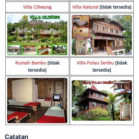
Villa Ciliwung
Villa Natural
[tidak tersedia]
Rumah Bambu
[tidak
Villa Pulau Seribu
[tidak
tersedia]
tersedia]
Catatan