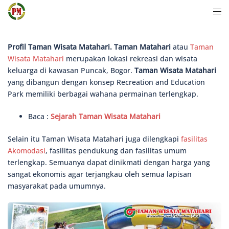
Langsung
Men
ke
togg
isi
Profil Taman Wisata Matahari. Taman Matahari
atau
Taman
Wisata Matahari
merupakan lokasi rekreasi dan wisata
keluarga di kawasan Puncak, Bogor.
Taman Wisata Matahari
yang dibangun dengan konsep Recreation and Education
Park memiliki berbagai wahana permainan terlengkap.
Baca :
Sejarah Taman Wisata Matahari
Selain itu Taman Wisata Matahari juga dilengkapi
fasilitas
Akomodasi
, fasilitas pendukung dan fasilitas umum
terlengkap. Semuanya dapat dinikmati dengan harga yang
sangat ekonomis agar terjangkau oleh semua lapisan
masyarakat pada umumnya.