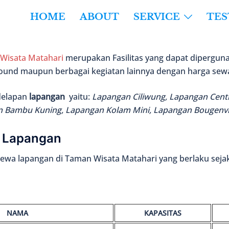
HOME
ABOUT
SERVICE
TE
Wisata Matahari
merupakan Fasilitas yang dapat dipergun
ound maupun berbagai kegiatan lainnya dengan harga sewa
 delapan
lapangan
yaitu:
Lapangan Ciliwung, Lapangan Centr
 Bambu Kuning, Lapangan Kolam Mini, Lapangan Bougenvi
a Lapangan
sewa lapangan di Taman Wisata Matahari yang berlaku sejak
NAMA
KAPASITAS