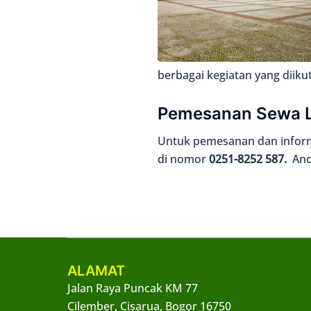
berbagai kegiatan yang diiku
Pemesanan Sewa 
Untuk pemesanan dan informa
di nomor
0251-8252 587.
And
ALAMAT
Jalan Raya Puncak KM 77
Cilember, Cisarua, Bogor 16750