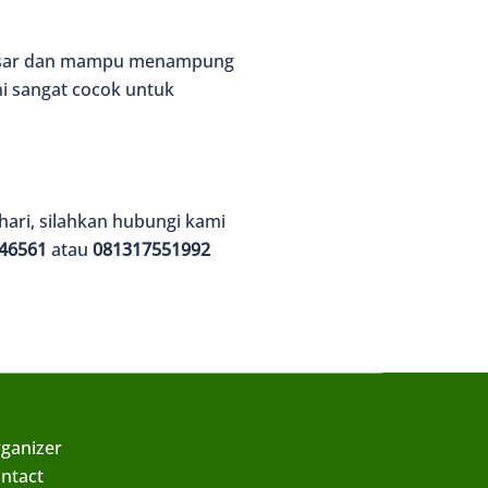
 besar dan mampu menampung
ni sangat cocok untuk
ari, silahkan hubungi kami
46561
atau
081317551992
ganizer
ntact