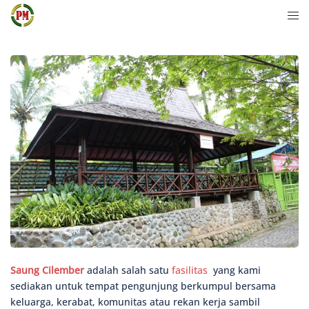
Langsung
Men
ke
togg
isi
Saung Cilember
adalah salah satu
fasilitas
yang kami
sediakan untuk tempat pengunjung berkumpul bersama
keluarga, kerabat, komunitas atau rekan kerja sambil