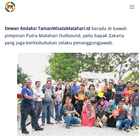
Langsung
Men
ke
togg
isi
Dewan Redaksi TamanWisataMatahari.Id
berada di bawah
pimpinan Putra Matahari Outbound, yaitu bapak Zakaria
yang juga berkedudukan selaku penanggungjawab.